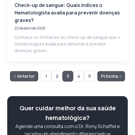
Check-up de sangue: Quais índices o
Hematologista avalia para prevenir doenças
graves?
22 de abril de 2026
Conheça os 10 índices do check-up de sangue que o
hematologista avalia para detectar e prevenir
doenças graves.
‹ Anterior
1
2
3
4
5
Próxima ›
Quer cuidar melhor da sua saúde
hematológica?
Agende uma consulta com o Dr. Rony Schaffel e
receba um atendimento diferenciado e