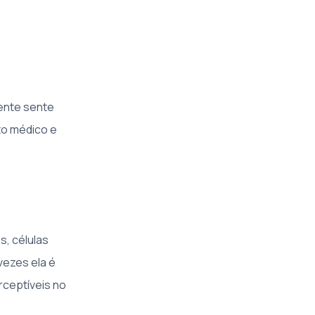
gente sente
to médico e
s, células
vezes ela é
ceptíveis no