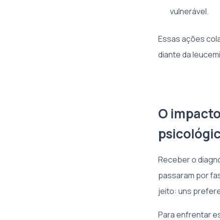
vulnerável.
Essas ações cola
diante da leucemi
O impacto
psicológi
Receber o diagn
passaram por fa
jeito: uns prefe
Para enfrentar e