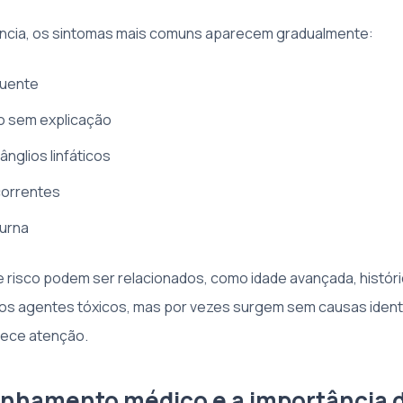
ência, os sintomas mais comuns aparecem gradualmente:
quente
o sem explicação
nglios linfáticos
correntes
urna
 risco podem ser relacionados, como idade avançada, históric
os agentes tóxicos, mas por vezes surgem sem causas identi
rece atenção.
nhamento médico e a importância 