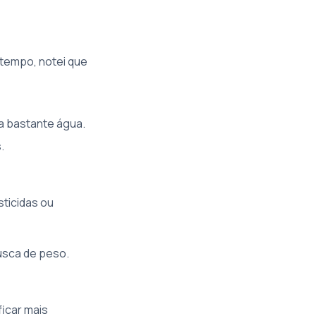
tempo, notei que
ba bastante água.
.
ticidas ou
usca de peso.
ficar mais