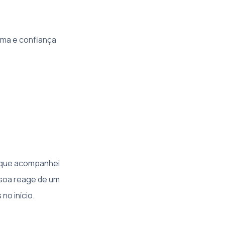
ima e confiança
 que acompanhei
soa reage de um
no início.